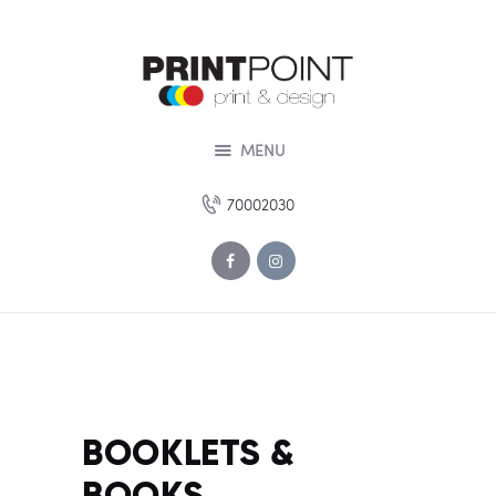
HOME
ABOUT US
SERVICES
DESIGN STUDIO
MENU
PORTOFOLIO
70002030
OUR OFFERS
CONTACT US
BOOKLETS &
BOOKS