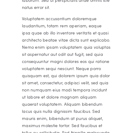
laborum. Sed ut perspiciatis unde omnis iste
natus error sit.
Voluptatem accusantium doloremque
laudantium, totam rem aperiam, eaque
ipsa quae ab illo inventore veritatis et quasi
architecto beatae vitae dicta sunt explicabo.
Nemo enim ipsam voluptatem quia voluptas
sit aspernatur aut odit aut fugit, sed quia
consequuntur magni dolores eos qui ratione
voluptatem sequi nesciunt. Neque porro
quisquam est, qui dolorem ipsum quia dolor
sit amet, consectetur, adipisci velit, sed quia
non numquam eius modi tempora incidunt
ut labore et dolore magnam aliquam
quaerat voluptatem. Aliquam bibendum
lacus quis nulla dignissim faucibus. Sed
mauris enim, bibendum at purus aliquet,
maximus molestie tortor. Sed faucibus et
tellus eu sollicitudin. Sed fringilla malesuada